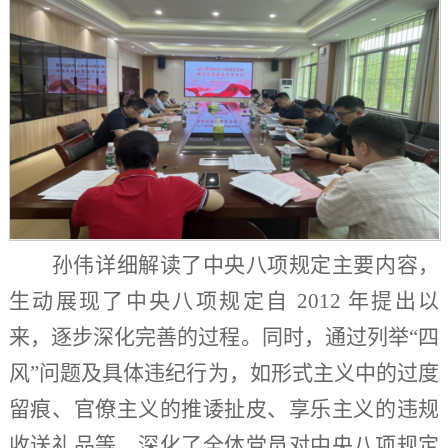
孙伟
详细解读了中央八项规定
主要内容
，
生动展现了
中央
八项规定自
2012
年提出以
来，逐步深化完善的过程。
同时，
通过列举
“
四
风
”
问题
及
具体违纪行为，如形式主义中的过度
留痕、官僚主义的推诿扯皮、享乐主义的违规
收送礼品等，深化
了全体党员
对中央八项规定