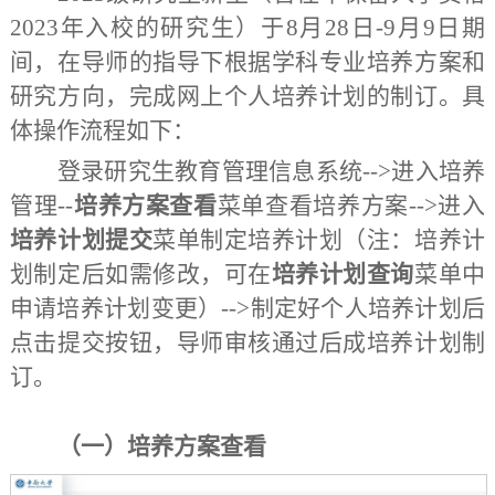
2023年入校的研究生
）
于
8
月
28
日
-9
月
9
日期
间，在导师的指导下根据学科专业培养方案和
研究方向，完成网上个人培养计划的制订。具
体操作流程如下：
登录研究生教育管理信息系统
-->
进入培养
管理
--
培养方案查看
菜单查看培养方案
-->
进入
培养计划提交
菜单制定培养计划（注：培养计
划制定后如需修改，可在
培养计划查询
菜单中
申请培养计划变更）
-->
制定好个人培养计划后
点击提交按钮，导师审核通过后成培养计划制
订。
（
一
）
培养方案查看