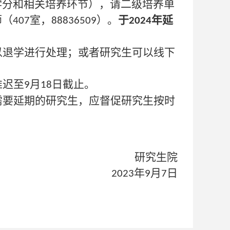
学分和相关培养环节），请二级培养单
师（
室，
）。
于
年延
407
88836509
2024
以退学进行处理；或者研究生可以线下
推迟至
月
日截止。
9
18
需要延期的研究生，应督促研究生按时
研究生院
年
月
日
2023
9
7