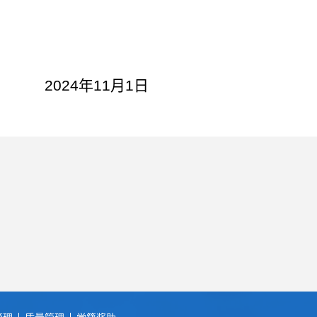
4
年
11
月
1
日