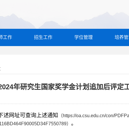
师工作
招生工作
学位管理
培养管
文
2024年研究生国家奖学金计划追加后评定
击下述网址可查询上述通知
（
https://oa.csu.edu.cn/con/PDFP
。
6BD464F90005D34F7550789
）