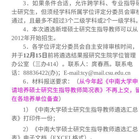
3．如果条件合适，允许跨学科、专业指导
士研究生，但须经学科所属学位评定分委员会审
通过，且最多不超过3个二级学科或2个一级学科
4．本次遴选新增硕士研究生指导教师可以从
201
2
年开始招生。
5．各学位评定分委员会自主安排审核时间，
并于
12月15日
前将遴选结果报研究生院学位管理
办公室（三办41
4
）。联系人：庹春燕。联系电
话：88836422(办)；E-mail:tcy@mail.csu.edu.cn
6．材料报送要求：
（
从今年起《
中南大学申
请培养硕士研究生指导教师简况表
》不再上交，
在各培养单位备查
）
1）《中南大学硕士研究生指导教师遴选汇总
表》打印件一份；
2
）《中南大学硕士研究生指导教师遴选汇总
表》电子文档（EXCEL格式）。