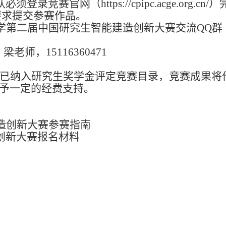
队
必须登录
竞赛官网（
https://cpipc.acge.org
按要求提交参赛
作品。
学第二届中国研究生智能建造创新大赛交流
QQ群
8；梁老师，15116360471
已
纳入研究生奖学金评定竞赛目录，竞赛成果将
予一定的经费
支持
。
建造创新大赛参赛指南
创新大赛报名材料