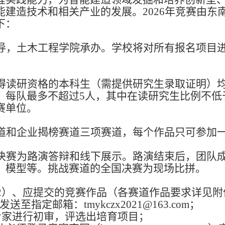
能建造技术和相关产业的发展。
2026年竞赛由
下：
导，土木工程学院承办。学校将对所有报名项目
得读研资格的本科生（需提供研究生录取证明）
，每队最多不超过
5人，其中在读研究生比例不低
赛单位。
道和企业揭榜赛道三项赛道，每个作品只可参加
。
决赛为路演答辩和线下展示。路演结束后，团队
、模型等。挑战赛道的全国决赛为现场比拼。
2）、应提交的竞赛作品（各赛道作品要求详见附件
发送至指定邮箱：
tmykczx2021@163.com
；
专家进行初审
，
评选出培育项目；