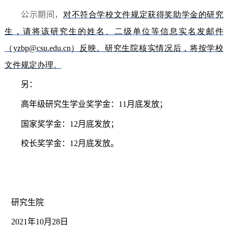
公示期间，
对不符合学校文件规定获得奖助学金的研究
生，请将该研究生的姓名、二级单位等信息
实名
发邮件
（yzbp@csu.edu.cn
）反映。研究生院
核实情况后，将按学校
文件规定办理。
另：
高年级研究生学业奖学金：
11
月底发放；
国家奖学金：
12
月底发放；
校长奖学金：
12
月底发放。
研究生院
2021
年
10
月
28
日