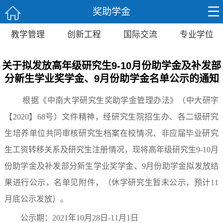
奖助学金
教学管理
创新工程
国际交流
专业学位
关于拟发放高年级研究生9-10月份助学金及补发部
分新生学业奖学金、9月份助学金名单公示的通知
根据《中南大学研究生奖助学金管理办法》（中大研字
【
2020
】
68
号）文件精神，经研究生院招生办、各二级研究
生培养单位共同审核研究生档案在校情况、非应届毕业研究
生工资转移关系及研究生注册情况，现将高年级研究生
9-10
月
份助学金及补发部分新生学业奖学金、
9
月份助学金拟发放结
果进行公示，名单见附件，（休学研究生暂未公示，预计
11
月底公示发放）。
公示期：
2021
年
10
月
28
日
-11
月
1
日