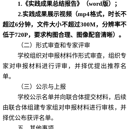
1.《实践成果总结报告》（word版）；
2.实践成果展示视频（mp4格式，时长不
超过6分钟，文件大小不超过300M，分辨率不
低于720P，要求构图合理、图像配音清晰）
。
（二）形式审查和专家
评审
学校
组织对申报材料作形式审查
，组织
专
家对申报材料进行
评审
，并择优
提出
推荐
名
单。
（三）公示与
上报
学校公示名单并
向联合体
提交材料，后续
由联合体组建专家组对申报材料进行审核，并
择优公布
获评
名单。
五、其他事项