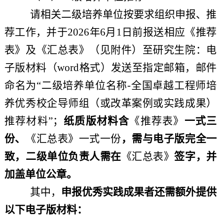
请
相关
二级培养
单位
按要求组织申报、推
荐工作，并
于
2026年6月1日前
报送相应
《推荐
表》
及《汇总表》
（见附件）
至研究生院：电
子版材料（
word格式）
发送至
指定
邮箱，邮件
命名为
“
二级培养
单位名称
-全国卓越工程师培
养优秀校企导师组
（
或改革案例或实践成果
）
推荐材料
”
；
纸质版材料
含
《推荐表》
一式
三
份、
《汇总表》
一式一份
，
需与电子版完全一
致，
二级单位负责人
需在
《汇总表》
签字，
并
加盖单位公章
。
其中，
申报
优秀实践成果
者还需额外提供
以下电子版材料：