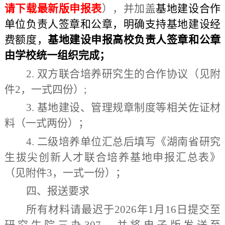
请下载最新版申报表
），
并加
盖
基地建设合作
单位负责人签章和公章，明确支持基地建设经
费额度，
基地建设申报高校
负责人签章和公章
由学校统一组织完成
；
2.
双方联合培养研究生的合作协议（见附
件
2
，一式四份
）
;
3.
基地建设、管理规章制度等相关佐证材
料（一式两份）
；
4
.
二级培养单位汇总后填写《湖南省研究
生拔尖创新人才联合培养基地申报汇总表》
（见附件
3
，一式一份
）；
四、
报送要求
所有
材料请最迟于
2
02
6
年
1
月
1
6
日提交至