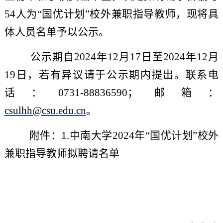
54
人为
“国优计划”
校外兼职指导教师
，
现将具
体人员名单予以公示。
公示期自
20
24
年
12
月
17
日至
202
4
年
12
月
19
日
，若有异议请于公示期内提出
。联系电
话：
0731-
88836590
；邮箱：
csulhh
@csu.edu.cn
。
附件：
1.
中南大学
20
24
年
“国优计划”
校外
兼职指导教师拟
聘请名单