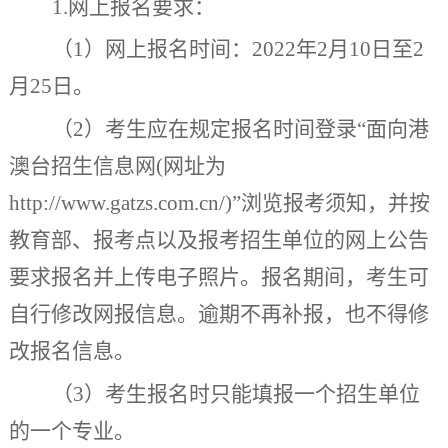
1.
网上报名要求：
（
1
）网上报名时间：
20
2
2
年
2
月
10
日至
2
月
2
5
日。
（
2
）考生应在规定报名时间登录
“
面向港
澳台招生信息网
(
网址为
http://www.gatzs.com.cn/)”
浏览报考须知，并按
教育部、报考点以及报考招生单位的网上公告
要求报名并上传电子照片。报名期间，考生可
自行修改网报信息。逾期不再补报，也不得修
改报名信息。
（
3
）考生报名时只能填报一个招生单位
的一个专业。