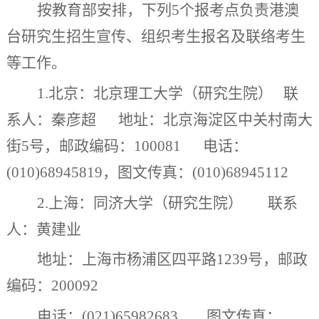
按教育部安排，下列
5
个报考点负责港澳
台研究生招生
宣传、组织考生
报名
及联络考生
等
工作。
1.
北京：北京理工大学（研究生院）
联
系人：秦彦超
地址：北京海淀区中关村南大
街
5
号，邮政编码：
100081
电话：
(010)68945819
，图文传真：
(010)68945112
2.
上海：同济大学（研究生院）
联系
人：黄建业
地址：上海市杨浦区四平路
1239
号
，
邮政
编码：
200092
电话：
(021)65982683
图文传真：