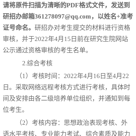
请将原件扫描为清晰的
PDF
格式文件，发送到
研招办
邮箱
361278097@qq.com
，以姓名
+
准考
证号命名
。
研招办
对考生提交的材料进行资格
审核，并于
202
2
年
4
月
1
5
日前
在研究生
院网站
公示通过资格审核的考生名单
。
2
.
综合考核
（
1
）
考核时间：
202
2
年
4
月
1
6
日
至
4
月
22
日
。
采取网络远程考核方式进行考核，
具体时
间
及安排
由各二级培养单位
组织
，
并通知到每
位考生。
（
2
）
考核内容：思想政治表现考核、外
语水平考核、专业能力考试、综合素质及能力