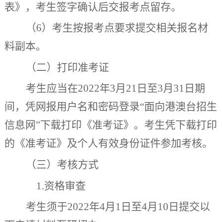
表》，考生签字确认后交报考点留存。
（
6
）考生按报考点要求提交相关报名材
料副本。
（二）打印准考证
考生应当在
202
2
年
3
月
21
日至
3
月
31
日期
间，凭网报用户名和密码登录
“
面向港澳台招生
信息网
”
下载打印《准考证》。考生凭下载打印
的《准考证》及个人有效身份证件参加
考核
。
（三）
考核方式
1.
资格审查
考生须于
202
2
年
4
月
1
日至
4
月
10
日提交以