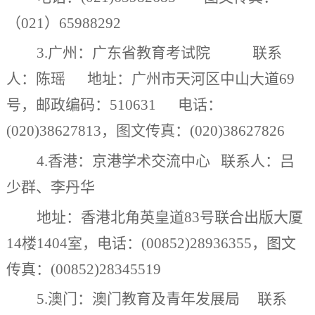
（
021
）
65988292
3.
广州：广东省教育考试院
联系
人：
陈瑶
地址：广州市天河区中山大道
69
号，邮政编码：
510631
电话：
(020)38627813
，图文传真：
(020)38627826
4.
香港：京港学术交流中心
联系人：
吕
少群、李丹华
地址：香港北角英皇道
83
号联合出版大厦
14
楼
1404
室
，
电话：
(00852)28936355
，图文
传真：
(00852)28345519
5.
澳门：澳门
教育及青年发展局
联系