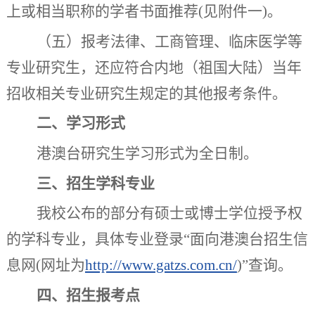
上或相当职称的学者书面推荐
(
见附件
一
)
。
（五）报考法律、工商管理、临床医学等
专业研究生，还应符合内地（祖国大陆）当年
招收相关专业研究生规定的其他报考条件。
二
、学习
形
式
港澳台研究生
学习
形式
为全日
制
。
三、
招生学科专业
我校公布的部分有硕士或博士学位授予权
的学科专业，具体专业登录
“
面向港澳台招生信
息网
(
网址为
http://www.gatzs.com.cn/
)”
查询。
四
、招生报考点