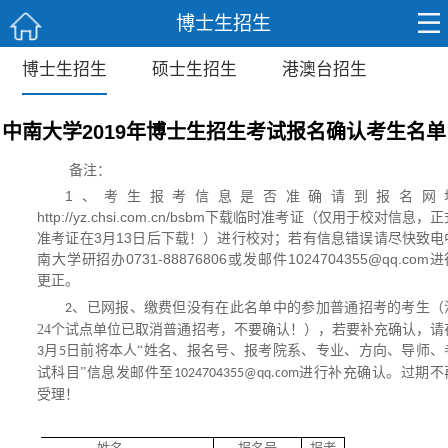
博士生招生
博士生招生
硕士生招生
港澳台招生
中南大学2019年博士生招生考试报名确认考生名单
备注：
1
、考生报考信息是否准确请到报名网
http://yz.chsi.com.cn/bsbm
下载临时准考证（
仅用于校对信息，正
3
13
准考证在
月
日
后下载！
）进行校对；若有信息错误请尽快致电
0731-88876806
1024704355@qq.com
南大学研招办
或发邮件
进
更正。
、已网报、缴费但没有在此名单中的参加普通招考的考生（
2
24
个试点单位已取消普通招考，不要确认！
），若要补充确认，请
月
日
前将本人“
姓名、报名号、报考院系、专业、方向、导师、
3
5
试科
目”信息发邮件至
进行补充确认。过期不
1024704355@qq.com
受理！