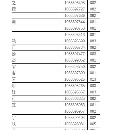
郭异之
1053398495
082
郭远薇
1053397727
082
郭孛
1053397686
082
郭睿洲
1053397844
081
哈雷
1053398763
081
韩超
1053395413
081
韩春艳
1053396699
083
韩道正
1053396734
082
韩奖励
1053397477
083
韩玉杰
1053399062
081
韩潇霏
1053398750
002
韩姝君
1053397390
001
郝爱芳
1053396525
013
郝海珍
1053395265
083
郝江锋
1053395657
003
郝可可
1053396325
082
郝婧雯
1053398983
081
郝璇
1053395967
082
何博宇
1053399404
002
何丹秋
1053398081
005