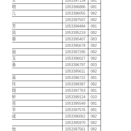
何鸿义
1053397139
081
何建明
1053396886
081
何洁儿
1053396055
082
何坤
1053397507
082
何玲芳
1053399484
081
何羚凤
1053395219
082
何佩蓉
1053395407
083
何琴
1053395678
082
何秋丽
1053397295
082
何圣玉
1053396027
082
何舒香
1053396797
003
何帅
1053395611
082
何双英
1053396722
081
何谢玲
1053398387
082
何宇翔
1053397763
081
何宇轩
1053399124
010
何则亮
1053395549
081
何樟平
1053397576
081
何侃成
1053396062
082
何岚
1053395970
082
何婧怡
1053397561
082