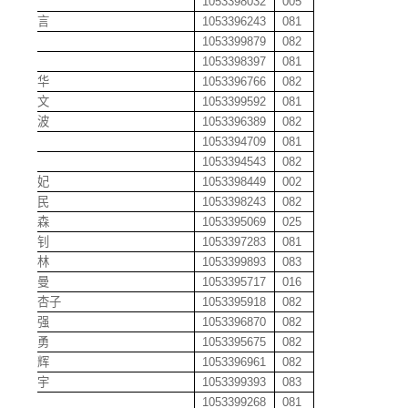
李波
1053398032
005
李不言
1053396243
081
李畅
1053399879
082
李超
1053398397
081
李朝华
1053396766
082
李成文
1053399592
081
李传波
1053396389
082
李丹
1053394709
081
李丹
1053394543
082
李丹妃
1053398449
002
李德民
1053398243
082
李德森
1053395069
025
李德钊
1053397283
081
李方林
1053399893
083
李芬曼
1053395717
016
李付杏子
1053395918
082
李国强
1053396870
082
李国勇
1053395675
082
李海辉
1053396961
082
李航宇
1053399393
083
李浩
1053399268
081