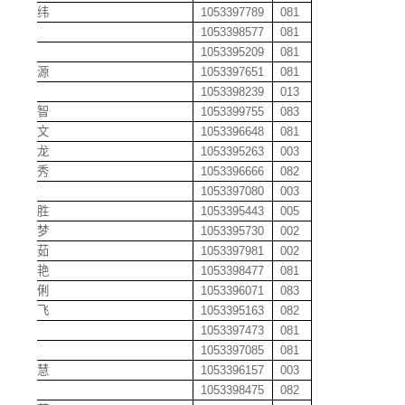
黄地纬
1053397789
081
黄芳
1053398577
081
黄浩
1053395209
081
黄河源
1053397651
081
黄鹤
1053398239
013
黄厚智
1053399755
083
黄焕文
1053396648
081
黄惠龙
1053395263
003
黄佳秀
1053396666
082
黄健
1053397080
003
黄建胜
1053395443
005
黄晶梦
1053395730
002
黄敬茹
1053397981
002
黄丽艳
1053398477
081
黄伶俐
1053396071
083
黄龙飞
1053395163
082
黄梅
1053397473
081
黄敏
1053397085
081
黄明慧
1053396157
003
黄埔
1053398475
082