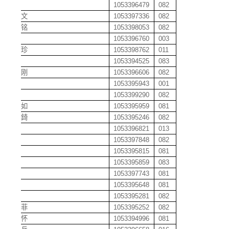
陈云
1053396479
082
陈运文
1053397336
082
陈张铭
1053398053
082
陈哲
1053396760
003
陈珍珍
1053398762
011
陈政
1053394525
083
陈志刚
1053396606
082
陈卓
1053395943
001
陈荥
1053399290
082
陈奕如
1053395959
081
陈奕錡
1053395246
082
陈姝
1053396821
013
陈婵
1053397848
082
陈嫣
1053395815
081
陈璞
1053395859
083
陈昀
1053397743
081
陈鑫
1053395648
081
程炳
1053395281
082
程炳菲
1053395252
082
程博怀
1053394996
081