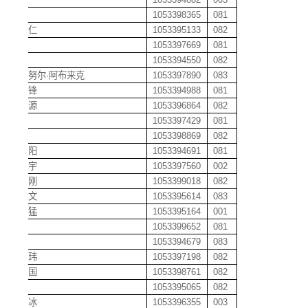
邓琪
1053398365
081
邓贻仁
1053395133
082
邓焱
1053397669
081
邓皓
1053394550
082
迪丽努尔
·
阿布来克
1053397890
083
翟明锋
1053394988
081
丁俊源
1053396864
082
丁科
1053397429
081
丁宁
1053398869
082
丁向阳
1053394691
081
丁新宇
1053397560
002
丁雅刚
1053399018
082
丁泽文
1053395614
083
丁志猛
1053395164
001
丁昊
1053399652
081
丁皓
1053394679
083
董烜玮
1053397198
082
董爱国
1053398761
082
董博
1053395065
082
董利冰
1053396355
003