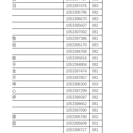
方振羽
1053397476
083
方茜
1053395796
082
方瑾
1053396670
083
方晗
1053395607
082
费琴
1053397092
081
封献敬
1053397386
081
冯闯丽
1053395170
083
冯豆
1053394768
082
冯娜敏
1053395816
081
冯绍平
1053394804
082
冯小金
1053397474
081
冯叶开
1053397857
081
冯玉坤
1053396300
003
冯中心
1053397299
002
冯婷婷
1053396097
082
符佳
1053398662
081
傅丹
1053397090
081
傅艺娜
1053395780
002
付彩霞
1053395608
001
付凯
1053398727
081