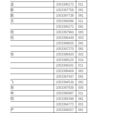
顾晓波
1053396172
011
关宇鹏
1053397758
081
管高鹏
1053397738
081
管机灵
1053399396
011
桂杨
1053395272
081
郭称明
1053397960
083
郭迪阳
1053396449
003
郭栋
1053399655
081
郭峰
1053397270
081
郭华悦
1053396920
002
郭嘉
1053398125
016
郭龙
1053399191
011
郭冕
1053398469
082
郭奇
1053397447
081
郭双飞
1053394538
082
郭双燕
1053397839
005
郭松林
1053396987
011
郭伟明
1053395398
081
郭蔚
1053394773
001
郭一俨
1053398207
081