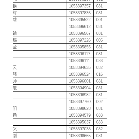
常换换
1053397357
081
常坤辉
1053397835
081
常秋碧
1053395522
001
陈珣
1053396612
081
陈柏谕
1053396567
081
陈碧璐
1053397226
005
陈冰莹
1053395855
081
陈波
1053396117
081
陈波
1053396111
083
陈翠云
1053394635
082
陈地强
1053396524
016
陈发帅
1053396001
081
陈芳敏
1053394904
081
陈刚
1053396982
081
陈钢
1053397760
002
陈冠阳
1053398628
081
陈归扬
1053394579
083
陈海
1053395037
083
陈洪义
1053397038
082
陈宏刚
1053398665
081