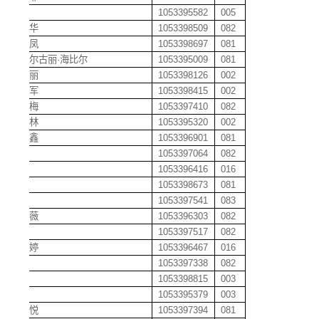
靳维
1053395582
005
景冠华
1053398509
082
敬佩凤
1053398697
081
喀迪尔古丽
·
海比尔
1053395009
081
康儿丽
1053398126
002
康红军
1053398415
002
康建梅
1053397410
082
康蔚林
1053395320
002
康现鑫
1053396901
081
康禹
1053397064
082
柯炼
1053396416
016
匡骁
1053398673
081
况赟
1053397541
083
蓝雨薇
1053396303
082
蓝园
1053397517
082
蓝婷婷
1053396467
016
兰敏
1053397338
082
兰唯
1053398815
003
雷娟
1053395379
003
雷俊悦
1053397394
081