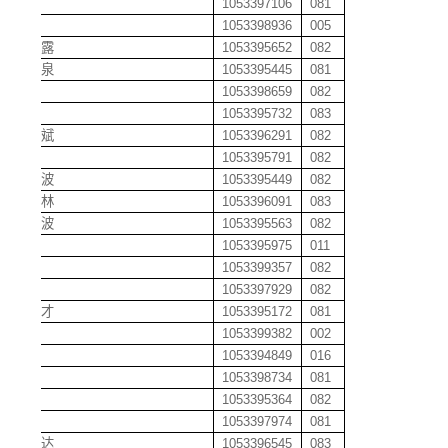
陈龙
1053397106
081
陈龙
1053398936
005
陈露露
1053395652
082
陈明泉
1053395445
081
陈琴
1053398659
082
陈琴
1053395732
083
陈善斌
1053396291
082
陈尚
1053395791
082
陈申波
1053395449
082
陈石林
1053396091
083
陈顺波
1053395563
082
陈松
1053395975
011
陈涛
1053399357
082
陈体
1053397929
082
陈天才
1053395172
081
陈童
1053399382
002
陈维
1053394849
016
陈伟
1053398734
081
陈伟
1053395364
082
陈魏
1053397974
081
陈显达
1053396545
083