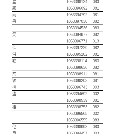
段星星
1053398124
083
段潇颖
1053396092
081
樊冰雨
1053394792
081
樊丽丹
1053397030
082
樊涛
1053394536
083
樊子雯
1053394977
082
范佳
1053396771
013
范乐佳
1053397229
082
范青洪
1053395182
081
范如艳
1053398114
083
范维
1053398636
082
范亚杰
1053398911
081
范宸颖
1053398203
081
范楠楠
1053396743
003
方迪盛
1053394692
002
方露
1053398539
081
方梦雄
1053398753
082
方庆
1053396565
002
方松
1053396555
083
方伟伦
1053398993
083
方学勇
1053394457
003