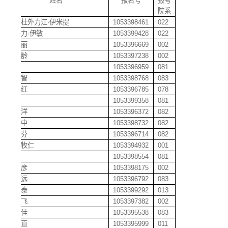
姓名
报名号
报考
院系
阿卜杜外力江
·
伊米提
1053398461
022
阿迪力
·
伊敏
1053399428
022
艾冬丽
1053396669
002
艾锦龄
1053397238
002
艾望
1053396959
081
艾云智
1053398768
083
安文红
1053396785
078
安薛
1053399358
081
巴越洋
1053396372
082
白建中
1053398732
082
柏小芬
1053396714
082
包音牧仁
1053394932
001
包玎
1053398554
081
薄明彦
1053398175
002
薄志远
1053396792
083
宝正泰
1053399292
013
鲍鹏飞
1053397382
002
鲍维佳
1053395538
083
毕晓直
1053395999
011