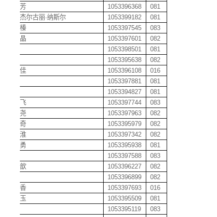
边淑芳
1053396368
081
布阿杰尔古丽
·
纳斯尔
1053399182
081
蔡吉榛
1053397545
083
蔡晶晶
1053397601
082
蔡理
1053398501
081
蔡权
1053395638
082
蔡思佳
1053396108
016
蔡腾
1053397881
081
蔡腾
1053394827
081
蔡腾飞
1053397744
083
蔡文尧
1053397963
082
蔡雅奇
1053395979
082
蔡泽淮
1053397342
082
蔡智勇
1053395938
081
蔡婷
1053397588
083
蔡梓歆
1053396227
082
曹鼎
1053396899
082
曹桂香
1053397693
016
曹红玉
1053395509
081
曹卉
1053395119
083