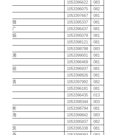
侯丹
1053396622
083
侯觉
1053396075
082
侯帅
1053397667
081
侯微微
1053395337
081
侯彦广
1053396437
081
侯昭娟
1053395078
081
胡彬
1053398121
081
胡海
1053398798
083
胡济湘
1053399001
081
胡俊
1053396469
081
胡俊丽
1053396937
081
胡龙
1053398826
081
胡梦青
1053397992
082
胡敏
1053396181
081
胡敏
1053396435
013
胡攀
1053398344
003
胡森彬
1053398794
081
胡双海
1053399842
083
胡涛
1053395837
082
胡文凯
1053395338
081
胡昔奇
1053398083
083