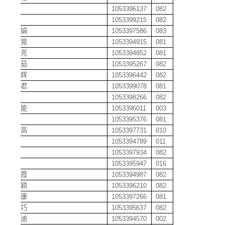
陈祥
1053396137
082
陈晓
1053399215
082
陈晓娟
1053397586
083
陈信晃
1053394915
081
陈学亮
1053394852
081
陈雅茹
1053395267
082
陈亚辉
1053396442
082
陈艳君
1053399078
081
陈阳
1053398266
082
陈也能
1053396011
003
陈伊
1053395376
081
陈伊高
1053397731
010
陈艺
1053394789
011
陈毅
1053397934
082
陈颖
1053395947
016
陈颖霞
1053394987
082
陈颖颖
1053396210
082
陈永康
1053397266
081
陈优巧
1053395637
082
陈宇迪
1053394570
002