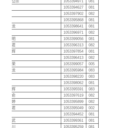
高辛岱宗
1053394971
081
高新
1053394627
081
高艳
1053397902
082
高杨
1053395868
081
葛成龙
1053398641
081
葛敏
1053396971
082
葛文明
1053399056
081
耿若君
1053396313
082
龚道辉
1053397854
081
龚慧
1053396413
082
龚嘉荣
1053399057
005
龚金龙
1053395984
083
龚恋
1053398220
083
龚巍
1053398062
081
龚小辉
1053395591
083
龚郗俞
1053397619
082
苟曼婷
1053395899
082
辜俊君
1053395049
002
谷杰
1053394452
081
谷尚武
1053399361
081
谷雅川
1053395259
081