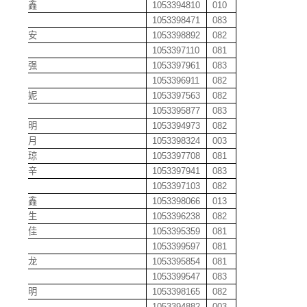
邓家鑫
1053394810
010
邓娇
1053398471
083
邓钧安
1053398892
082
邓竣
1053397110
081
邓力强
1053397961
083
邓敏
1053396911
082
邓妮妮
1053397563
082
邓攀
1053395877
083
邓启明
1053394973
082
邓乔月
1053398324
003
邓少琼
1053397708
081
邓苏辛
1053397941
083
邓文
1053397103
082
邓文鑫
1053398066
013
邓务生
1053396238
082
邓裕佳
1053395359
081
邓岳
1053399597
081
邓子龙
1053395854
081
邓倩
1053399547
083
邓茳明
1053398165
082
邓嵘
1053394882
003