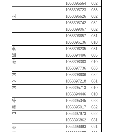
贾斐
1053395564
082
简练
1053395723
083
姜炳材
1053396626
082
姜成
1053395742
082
姜剑
1053399067
082
姜杰
1053396657
081
姜浪
1053396136
010
姜榴茗
1053396235
081
姜逸洲
1053394496
005
姜雨薇
1053398383
010
姜宇
1053397736
083
姜振林
1053398606
082
江美林
1053397218
081
江梦林
1053395713
010
江南
1053394446
010
江少锋
1053395345
083
江雪峰
1053395017
082
江中中
1053397973
082
蒋喆
1053396862
081
蒋承志
1053398893
081