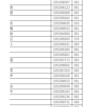
雷康
1053398307
082
雷晓艳
1053396123
081
雷小霞
1053396908
082
雷薇
1053395942
001
雷铠舟
1053399035
016
黎晨曦
1053398014
081
黎芳丽
1053394959
081
黎剑云
1053395683
078
黎可人
1053396631
083
黎浪
1053395394
081
黎敏
1053395861
081
黎瑞珊
1053397173
082
黎伟
1053398002
082
黎晓雪
1053397203
082
黎振声
1053399168
081
黎昀
1053398533
081
李玥冰
1053399839
082
李安平
1053395183
082
李波
1053395236
082
李波
1053399731
068