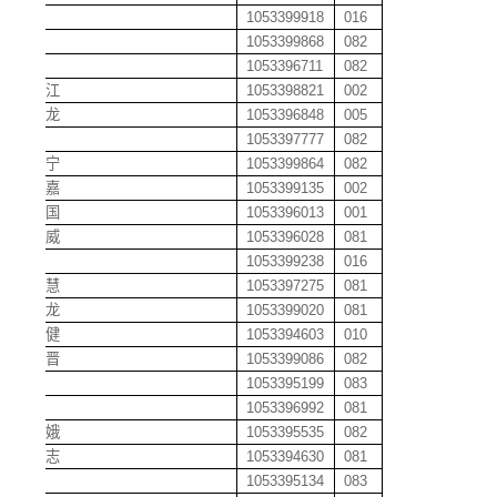
赫超
1053399918
016
贺飞
1053399868
082
贺理
1053396711
082
贺丽江
1053398821
002
贺林龙
1053396848
005
贺美
1053397777
082
贺美宁
1053399864
082
贺思嘉
1053399135
002
贺先国
1053396013
001
贺小威
1053396028
081
贺旋
1053399238
016
贺泽慧
1053397275
081
贺蛟龙
1053399020
081
洪安健
1053394603
010
洪程晋
1053399086
082
洪杰
1053395199
083
洪亮
1053396992
081
洪淑娥
1053395535
082
洪学志
1053394630
081
洪源
1053395134
083