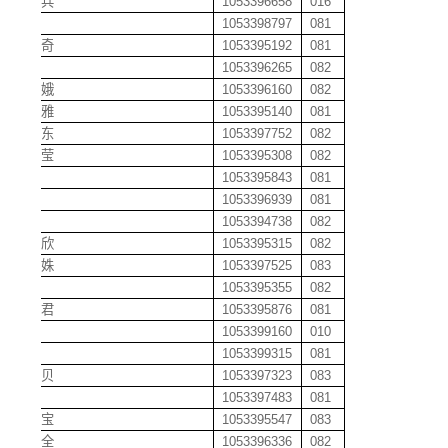
程会兵
1053396658
016
程丽
1053398797
081
程留奇
1053395192
081
程弦
1053396265
082
程小娥
1053396160
082
程肖雅
1053395140
081
程行东
1053397752
082
程雪莹
1053395308
082
程宇
1053395843
081
程哲
1053396939
081
程蓓
1053394738
082
程怡欣
1053395315
082
池婧姝
1053397525
083
迟敏
1053395355
082
迟晓君
1053395876
081
仇荣
1053399160
010
储波
1053399315
081
崔贝贝
1053397323
083
崔刚
1053397483
081
崔立宝
1053395547
083
崔立全
1053396336
082