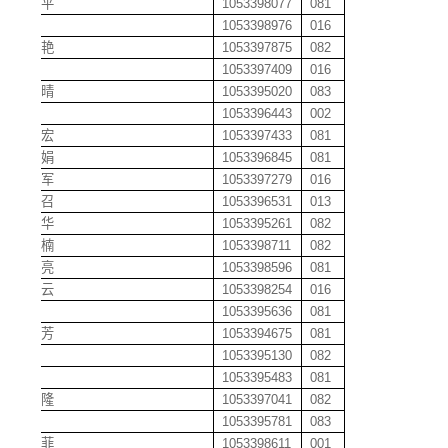
蒋海平
1053398077
081
蒋军
1053398976
016
蒋君艳
1053397875
082
蒋昆
1053397409
016
蒋丽晴
1053395020
083
蒋宁
1053396443
002
蒋其宏
1053397433
081
蒋文娟
1053396845
081
蒋锡军
1053397279
016
蒋秀召
1053396531
013
蒋艳华
1053395261
082
蒋泽楠
1053398711
082
蒋章亮
1053398596
081
蒋正云
1053398254
016
蒋骞
1053395636
081
焦新芳
1053394675
081
焦研
1053395130
082
接进
1053395483
081
解鑫隆
1053397041
082
金一
1053395781
083
靳芳菲
1053398611
001