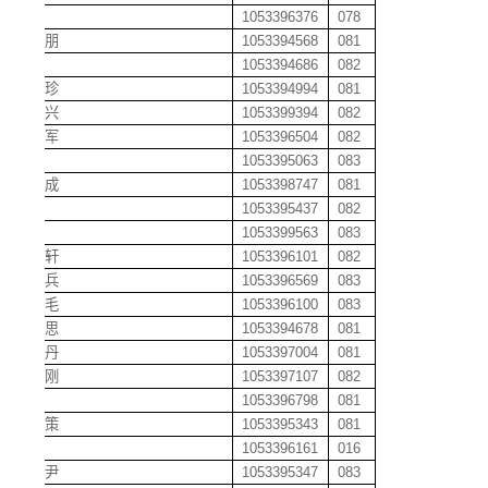
崔蓉
1053396376
078
崔玉朋
1053394568
081
崔茜
1053394686
082
达珍珍
1053394994
081
戴德兴
1053399394
082
戴建军
1053396504
082
戴劲
1053395063
083
戴开成
1053398747
081
戴力
1053395437
082
戴晴
1053399563
083
戴晓轩
1053396101
082
戴志兵
1053396569
083
代大毛
1053396100
083
代思思
1053394678
081
单丽丹
1053397004
081
但扬刚
1053397107
082
邓超
1053396798
081
邓光策
1053395343
081
邓华
1053396161
016
邓惠尹
1053395347
083