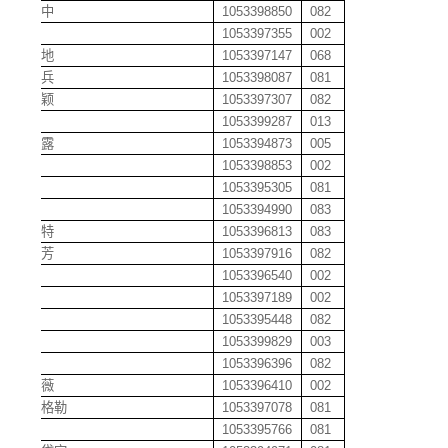
付留中
1053398850
082
付森
1053397355
002
付镇地
1053397147
068
付志兵
1053398087
081
盖景颖
1053397307
082
甘莉
1053399287
013
甘晓露
1053394873
005
甘颖
1053398853
002
高斌
1053395305
081
高晨
1053394990
083
高杜特
1053396813
083
高芳芳
1053397916
082
高峰
1053396540
002
高峰
1053397189
002
高杰
1053395448
082
高凯
1053399829
003
高琳
1053396396
082
高琳薇
1053396410
002
高庆格勒
1053397078
081
高群
1053395766
081