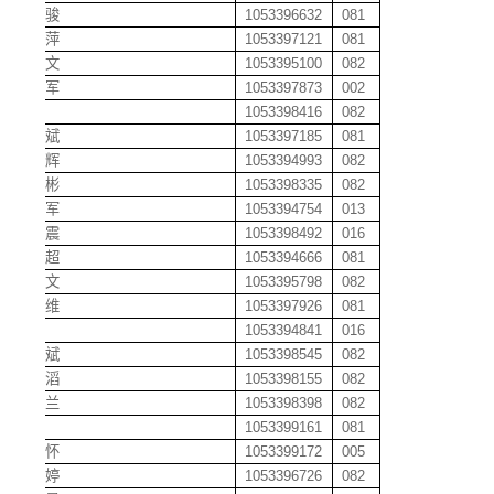
董明骏
1053396632
081
董银萍
1053397121
081
董占文
1053395100
082
董志军
1053397873
002
堵培
1053398416
082
杜从斌
1053397185
081
杜辉辉
1053394993
082
杜建彬
1053398335
082
杜明军
1053394754
013
杜习震
1053398492
016
杜勇超
1053394666
081
段春文
1053395798
082
段维维
1053397926
081
段伟
1053394841
016
段文斌
1053398545
082
段文滔
1053398155
082
段仙兰
1053398398
082
段贤
1053399161
081
段湘怀
1053399172
005
段小婷
1053396726
082