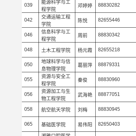
能源科学与工
039
88830282
邓婷婷
程学院
交通运输工程
042
82655446
陈悦
学院
信息科学与工
046
88830342
周前
程学院
048
82655218
土木工程学院
杨元霞
地球科学与信
050
88879331
葛丽萍
息物理学院
资源与安全工
055
88830960
秦俊
程学院
资源加工与生
056
88877051
武海艳
物工程学院
058
88830945
航空航天学院
刘梅
065
82650403
基础医学院
易伟阳
湘雅口腔医学