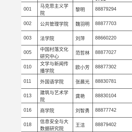
马克思主义学
001
88879294
黎明
院
002
88877703
公共管理学院
魏羽明
003
88660220
法学院
刘萍
中国村落文化
005
88877027
范哲林
研究中心
文学与新闻传
010
88877302
欧小芳
播学院
011
88830781
外国语学院
张晨光
建筑与艺术学
013
88830104
龚艳
院
016
88877742
商学院
刘智勇
信息安全与大
018
88879402
王洁
数据研究院