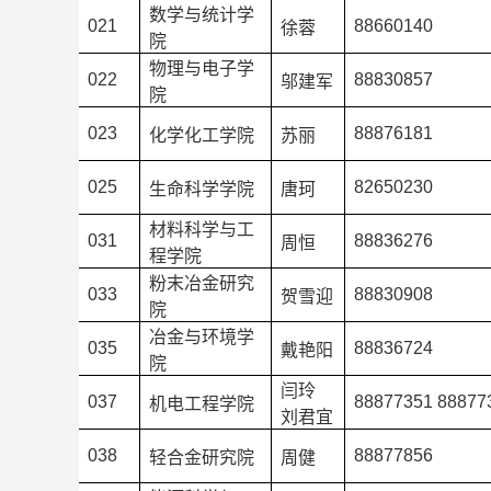
数学与统计学
021
88660140
徐蓉
院
物理与电子学
022
88830857
邬建军
院
023
88876181
化学化工学院
苏丽
025
82650230
生命科学学院
唐珂
材料科学与工
031
88836276
周恒
程学院
粉末冶金研究
033
88830908
贺雪迎
院
冶金与环境学
035
88836724
戴艳阳
院
闫玲
037
88877351 88877
机电工程学院
刘君宜
038
88877856
轻合金研究院
周健