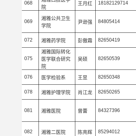
068
18182129714
王月红
院
湘雅公共卫生
069
84805414
尹逊强
学院
072
82650419
湘雅药学院
彭傲霜
湘雅国际转化
075
82650539
医学联合研究
吴硕
院
076
82650348
医学检验系
王昱
078
82650265
湘雅护理学院
肖江龙
081
84327396
湘雅医院
曾蕾
082
85294012
湘雅二医院
陈亮辉