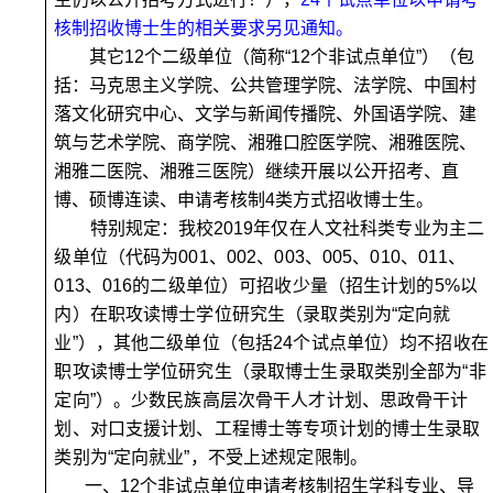
核制招收博士生的相关要求另见通知。
其它12个二级单位（简称“12个非试点单位”）（
包
括：马克思主义学院、公共管理学院、法学院、中国村
落文化研究中心、文学与新闻传播院、外国语学院、建
筑与艺术学院、商学院、湘雅口腔医学院、湘雅医院、
湘雅二医院、湘雅三医院
）继续开展以
公开招考、直
博、硕博连读、申请考核制
4类方式招收博士生。
特别规定：
我校2019年仅在
人文社科类专业为主二
级单位
（代码为001、002、003、005、010、011、
013、016的二级单位）可招收少量（
招生计划的5%以
内
）在职攻读博士学位研究生（录取类别为“定向就
业”），
其他二级单位
（
包括24个试点单位
）均不招收在
职攻读博士学位研究生（录取博士生录取类别全部为“非
定向”）。少数民族高层次骨干人才计划、思政骨干计
划、对口支援计划、工程博士等专项计划的博士生录取
类别为“定向就业”，不受上述规定限制。
一、12个非试点单位申请考核制招生学科专业、导