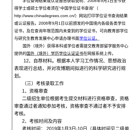
学位查询结果或认证报告获取说明：
2008年9月1日至今获
得学士或硕士学位者须在“中国学位证书查询”（
http://www.chinadegrees.com.cn/）网站打印学位证书查询结果
或认证报告。
2008
年9月1日以前颁发的中国境内各级各类学位
证书，及在查询年限范围内未查到的学位证书，可向教育部学位
与研究生教育发展中心申请办理书面
学位认证
。
国外（境外）获得本科或学位者需提交教育部留学服务中心
提供的
国外（境外）学历学位认证证书
在网报系统上传。
12
、自荐材料。根据本人学习工作情况、思想政治
表现进行总结，并对
攻博期间拟进行的科学研究进行规
划。
（三）考核录取工作
1
、资格审查
二级招生单位根据考生提交材料进行资格审查，资格
审查通过者通知参加考核，资格审查不通过者不予安排
考核。
2
、考核时间及内容
考核时间： 2019年1月3日-10日
（具体时间见二级单