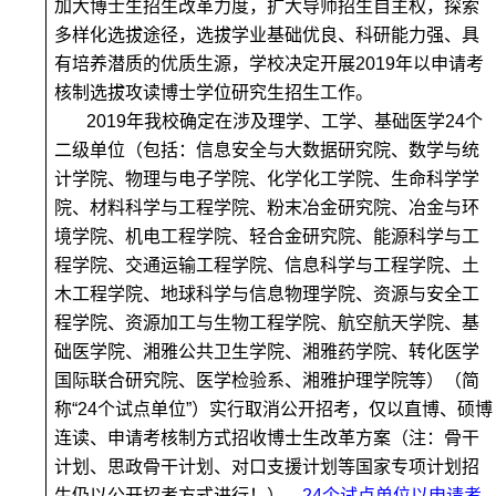
加大博士生招生改革力度，扩大导师招生自主权，探索
多样化选拔途径，选拔学业基础优良、科研能力强、具
有培养潜质的优质生源，学校决定开展2019年以
申请考
核制
选拔攻读博士学位研究生招生工作。
2019
年我校确定在涉及理学、工学、基础医学24个
二级单位（
包括：信息安全与大数据研究院、数学与统
计学院、物理与电子学院、化学化工学院、生命科学学
院、材料科学与工程学院、粉末冶金研究院、冶金与环
境学院、机电工程学院、轻合金研究院、能源科学与工
程学院、交通运输工程学院、信息科学与工程学院、土
木工程学院、地球科学与信息物理学院、资源与安全工
程学院、资源加工与生物工程学院、航空航天学院、基
础医学院、湘雅公共卫生学院、湘雅药学院、转化医学
国际联合研究院、医学检验系、湘雅护理学院等
）（简
称“24个试点单位”）实行
取消公开招考，仅以直博、硕博
连读、申请考核制方式招收博士生
改革方案（
注：骨干
计划、思政骨干计划、对口支援计划等国家专项计划招
生仍以公开招考方式进行
！），
24
个试点单位以申请考