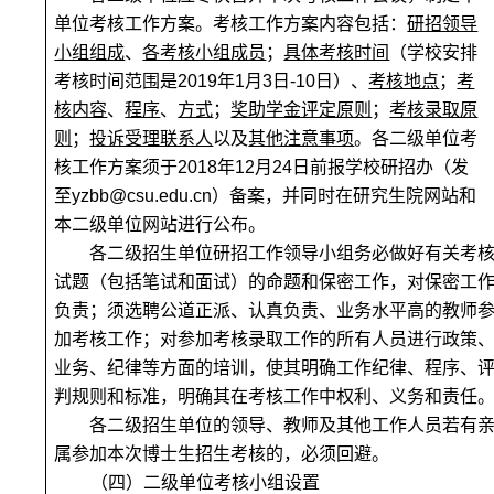
单位考核工作方案。
考核工作方案内容
包括：
研招领导
小组组成
、
各考核小组成员
；
具体考核时间
（学校安排
考核时间范围是
2019年1月3日-10日
）、
考核地点
；
考
核内容
、
程序
、
方式
；
奖助学金评定原则
；
考核录取原
则
；
投诉受理联系人
以及
其他注意事项
。各二级单位考
核工作方案须于
2018年12月24日
前报学校研招办（发
至yzbb@csu.edu.cn）备案，并同时在研究生院网站和
本二级单位网站进行公布。
各二级招生单位研招工作领导小组务必做好有关考
试题（包括笔试和面试）的命题和保密工作，对保密工
负责；须选聘公道正派、认真负责、业务水平高的教师
加考核工作；对参加考核录取工作的所有人员进行政策
业务、纪律等方面的培训，使其明确工作纪律、程序、
判规则和标准，明确其在考核工作中权利、义务和责任
各二级招生单位的领导、教师及其他工作人员若有
属参加本次博士生招生考核的，必须回避。
（四）二级单位考核小组设置