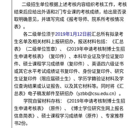
二级招生单位根据上述考核内容组织考核工作，考核
结束后应给出外语和2门专业课的考核成绩，给出是否录
取明确意见，并填写完成《
报考导师、院系所考核情况
表
》。
各二级单位须于
2019
年1月12日前
汇总
所有拟录考
生
名单及相关材料上报研招办，报送材料包括：
《汇总
表》（二级单位签章）、《2019年申请考核制博士生招
生申请考核表》
（复印件）
、本科毕业证及学位证复印
件、硕士课程学习成绩单
（复印件）
、
英语四六级证书
或其它水平考试成绩证书复印件、身份证复印件、研究
生证复印件
（限应届硕士生）
、学历学籍验证材料及学
位查询结果或认证报告、以及其它材料等
。同时将
《
汇
总表》
电子稿发邮件至研招办（
yzbb@csu.edu.cn
）
。
学院自留材料存档：《2019年申请考核制博士生招
生申请考核表》
（原件）、
《博士学位研究生网上报名
信息简表》、硕士课程学习成绩单（原件）、专家推荐
书2份。